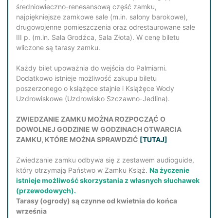
średniowieczno-renesansową część zamku,
najpiękniejsze zamkowe sale (m.in. salony barokowe),
drugowojenne pomieszczenia oraz odrestaurowane sale
III p. (m.in. Sala Grodźca, Sala Złota). W cenę biletu
wliczone są tarasy zamku.
Każdy bilet upoważnia do wejścia do Palmiarni.
Dodatkowo istnieje możliwość zakupu biletu
poszerzonego o książęce stajnie i Książęce Wody
Uzdrowiskowe (Uzdrowisko Szczawno-Jedlina).
ZWIEDZANIE ZAMKU MOŻNA ROZPOCZĄĆ O
DOWOLNEJ GODZINIE W GODZINACH OTWARCIA
ZAMKU, KTÓRE MOŻNA SPRAWDZIĆ
[TUTAJ]
Zwiedzanie zamku odbywa się z zestawem audioguide,
który otrzymają Państwo w Zamku Książ.
Na życzenie
istnieje możliwość skorzystania z własnych słuchawek
(przewodowych).
Tarasy (ogrody) są czynne od kwietnia do końca
września