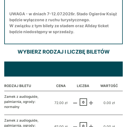
UWAGA - w dniach 7-12.07.2026r. Stado Ogierów Książ
będzie wyłączone z ruchu turystycznego.
W związku z tym bilety ze stadem oraz Allday ticket
będzie niedostępny w sprzedaży.
WYBIERZ RODZAJ I LICZBĘ BILETÓW
RODZAJ BILETU
CENA
LICZBA
WARTOŚĆ
Zamek z audioguide,
palmiarnia, ogrody:
72.00 zł
0.00 zł
normalny
Zamek z audioguide,
palmiarnia, ogrody:
62.00 zł
0.00 zł